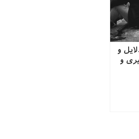
ایل و
یری و