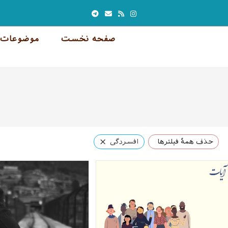
صفحه نخست
موضوعات 
×
حذف همهٔ فیلترها
افسردگی