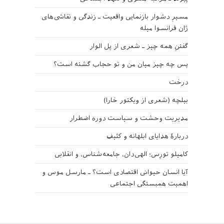
مسیرِ دشوار بازنمایی واقعیت ـ زندگی و نقاشی‌های
ژان فرانسوا میله
گفتنِ همه چیز ـ شعری از پل الوار
پس چه چیز میان من و تو حجاب گشته است؟
درخت
بیلچه (شعری از ویکتور خارا)
مدیریت وحشت و سیاست دوره اضطرار
دربارهٔ هدایای ابلهانه و کثیف
کامیلو تورِس؛ الهی‌دان، جامعه‌شناس، و انقلابی
آیا انسان حیوانی اقتصادی است؟ ـ مارسل موس و
اهمیت همبستگی اجتماعی