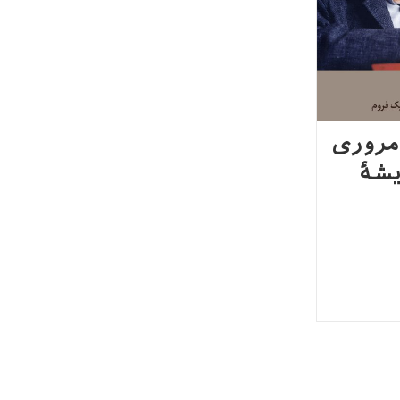
 مروری
یشهٔ