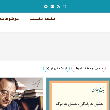
صفحه نخست
موضوعات 
×
حذف همهٔ فیلترها
اریک فروم