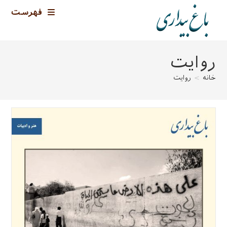
رش
فهرست
ه
حتوا
روایت
خانه
>
روایت