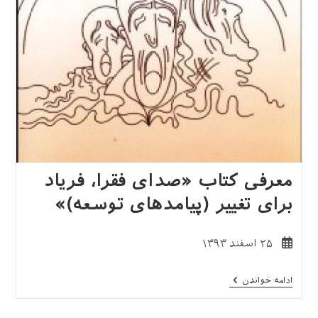
معرفی کتاب «صدای فقرا، فرياد
برای تغيير (پيامدهای توسعه)»
نوشته
۲۵ اسفند ۱۳۹۳
منتشر
شده
معرفی
ادامه خواندن
است:
کتاب
«صدای
فقرا،