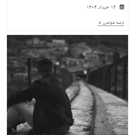
نوشته
۱۴ خرداد ۱۴۰۴
منتشر
شده
شهادت
ادامه خواندن
است:
یک
پزشک
–
روایت
دکتر
«تانیا
حاج
حسن»
از
رنج
مردم
غزه