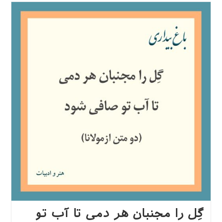
«حکایت‌هایی
از
زندگی
آیت‌الله
طالقانی»
گِل را مجنبان هر دمی تا آب تو