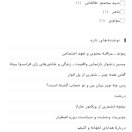
سید محمود طالقانی
(
۱
)
شعر
(
۱
)
مولوی
(
۱
)
نوشته‌های تازه
پیوند ـ مراقبه‌ معنوی و تعهد اجتماعی
مسیرِ دشوار بازنمایی واقعیت ـ زندگی و نقاشی‌های ژان فرانسوا میله
گفتنِ همه چیز ـ شعری از پل الوار
پس چه چیز میان من و تو حجاب گشته است؟
درخت
بیلچه (شعری از ویکتور خارا)
مدیریت وحشت و سیاست دوره اضطرار
دربارهٔ هدایای ابلهانه و کثیف