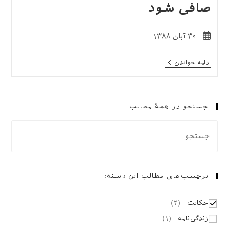
صافی شود
نوشته
۳۰ آبان ۱۳۸۸
منتشر
شده
گِل
ادامه خواندن
است:
را
مجنبان
هر
دمی
تا
جستجو در همهٔ مطالب
آب
تو
صافی
شود
برچسب‌های مطالب این دسته:
حکایت
(
۲
)
زندگی‌نامه
(
۱
)