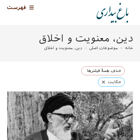
رش
فهرست
ه
حتوا
دین، معنویت و اخلاق
خانه
>
موضوعات اصلی
>
دین، معنویت و اخلاق
حذف همهٔ فیلترها
×
حکایت