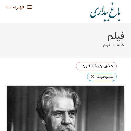
رش
فهرست
ه
حتوا
فیلم
خانه
>
فیلم
حذف همهٔ فیلترها
×
مسیحیت