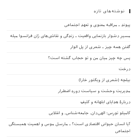
نوشته‌های تازه
پیوند ـ مراقبه‌ معنوی و تعهد اجتماعی
مسیرِ دشوار بازنمایی واقعیت ـ زندگی و نقاشی‌های ژان فرانسوا میله
گفتنِ همه چیز ـ شعری از پل الوار
پس چه چیز میان من و تو حجاب گشته است؟
درخت
بیلچه (شعری از ویکتور خارا)
مدیریت وحشت و سیاست دوره اضطرار
دربارهٔ هدایای ابلهانه و کثیف
کامیلو تورِس؛ الهی‌دان، جامعه‌شناس، و انقلابی
آیا انسان حیوانی اقتصادی است؟ ـ مارسل موس و اهمیت همبستگی
اجتماعی