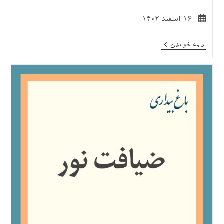
نوشته
۱۶ اسفند ۱۴۰۲
منتشر
شده
«ماه
ادامه خواندن
است:
خدا»
(مروری
بر
آداب،
اعمال
و
نیایش‌های
ماه
رمضان)