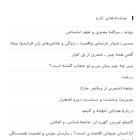
نوشته‌های تازه
پیوند ـ مراقبه‌ معنوی و تعهد اجتماعی
مسیرِ دشوار بازنمایی واقعیت ـ زندگی و نقاشی‌های ژان فرانسوا میله
گفتنِ همه چیز ـ شعری از پل الوار
پس چه چیز میان من و تو حجاب گشته است؟
درخت
بیلچه (شعری از ویکتور خارا)
مدیریت وحشت و سیاست دوره اضطرار
دربارهٔ هدایای ابلهانه و کثیف
کامیلو تورِس؛ الهی‌دان، جامعه‌شناس، و انقلابی
آیا انسان حیوانی اقتصادی است؟ ـ مارسل موس و اهمیت همبستگی