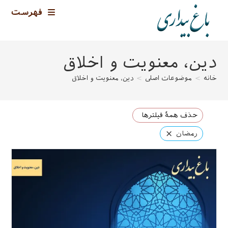
رش
فهرست
ه
حتوا
دین، معنویت و اخلاق
خانه
>
موضوعات اصلی
>
دین، معنویت و اخلاق
حذف همهٔ فیلترها
×
رمضان